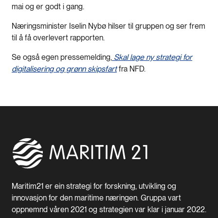
mai og er godt i gang.
Næringsminister Iselin Nybø hilser til gruppen og ser frem
til å få overlevert rapporten.
Se også egen pressemelding,
Skal lage ny strategi for
digitalisering og grønn skipsfart
fra NFD.
Maritim21 er ein strategi for forskning, utvikling og
innovasjon for den maritime næringen. Gruppa vart
oppnemnd våren 2021 og strategien var klar i januar 2022.